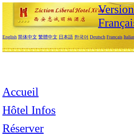
Versio
Françai
English
简体中文
繁體中文
日本語
한국어
Deutsch
Français
Itali
Accueil
Hôtel Infos
Réserver