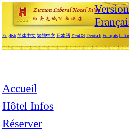
Versio
Françai
English
简体中文
繁體中文
日本語
한국어
Deutsch
Français
Itali
Accueil
Hôtel Infos
Réserver