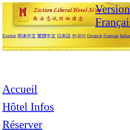
Versio
Françai
English
简体中文
繁體中文
日本語
한국어
Deutsch
Français
Itali
Accueil
Hôtel Infos
Réserver