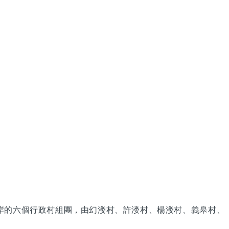
岸的六個行政村組團，由幻溇村、許溇村、楊溇村、義皋村、