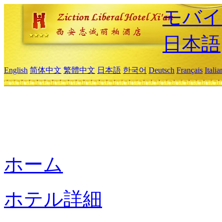
モバイ
日本語
English
简体中文
繁體中文
日本語
한국어
Deutsch
Français
Itali
ホーム
ホテル詳細